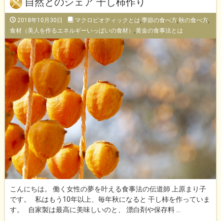
自然とのシェア 干し柿作り
2018年10月30日
マクロビオティックとは
,
季節の食べ方
,
秋の食べ方
,
食材（美人を作るエネルギーいっぱいの食材）
,
黄金の食事法とは
こんにちは。 働く女性の夢を叶える食事法の伝道師 上原まり子
です。 私はもう10年以上、毎年秋になると 干し柿を作っていま
す。 自家製は最高に美味しいのと、 漂白剤や保存料 …