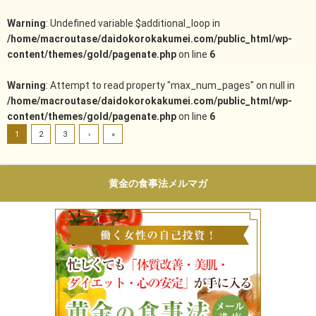
Warning
: Undefined variable $additional_loop in
/home/macroutase/daidokorokakumei.com/public_html/wp-
content/themes/gold/pagenate.php
on line
6
Warning
: Attempt to read property "max_num_pages" on null in
/home/macroutase/daidokorokakumei.com/public_html/wp-
content/themes/gold/pagenate.php
on line
6
1
2
3
›
»
黄金の食事法メルマガ
働く女性