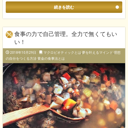
続きを読む
食事の力で自己管理。全力で無くてもい
い！
2018年10月29日
マクロビオティックとは
,
夢を叶えるマインド
,
理想
の自分をつくる方法
,
黄金の食事法とは