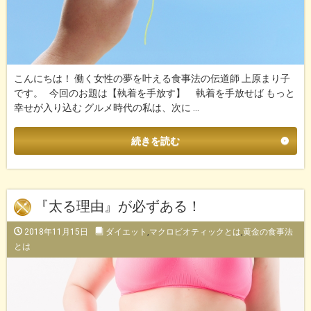
こんにちは！ 働く女性の夢を叶える食事法の伝道師 上原まり子
です。 今回のお題は【執着を手放す】 執着を手放せば もっと
幸せが入り込む グルメ時代の私は、次に …
続きを読む
『太る理由』が必ずある！
2018年11月15日
ダイエット
,
マクロビオティックとは
,
黄金の食事法
とは