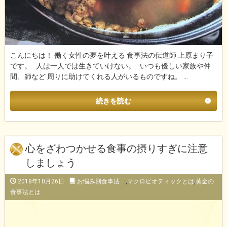
こんにちは！ 働く女性の夢を叶える 食事法の伝道師 上原まり子
です。 人は一人では生きていけない。 いつも優しい家族や仲
間、師など 周りに助けてくれる人がいるものですね。 …
続きを読む
心をざわつかせる食事の摂りすぎに注意
しましょう
2018年10月26日
お悩み別食事法
,
マクロビオティックとは
,
黄金の
食事法とは