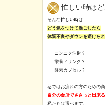
忙しい時ほど
そんな
忙しい時
は
どう気をつけて過ごしたら
体調不良やダウンを避けら
ニンニク注射？
栄養ドリンク？
酵素カプセル？
巷ではお疲れの方のための
自分の台所でささっと出来
私たちは選べます。