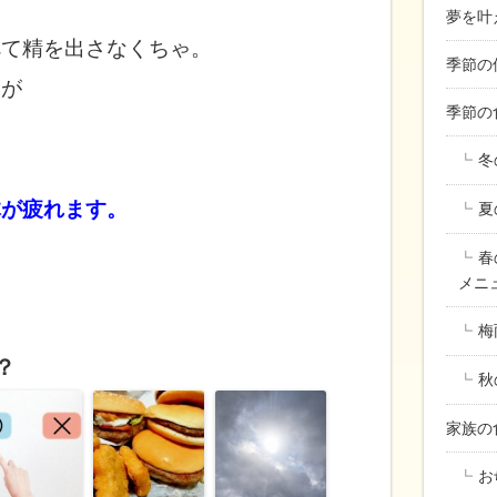
夢を叶
べて精を出さなくちゃ。
季節の
すが
季節の
冬
体が疲れます。
夏
春
メニ
梅
？
秋
家族
お