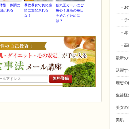
体型・体調に
暴飲暴食で負の感
低気圧ガールにご
お
因がある！
情に支配される
用心！最高の毎日
な！
を過ごすために
子
は？
赤
働く女性の
高
最新の
活躍す
理想の
生徒様
美女の
美肌