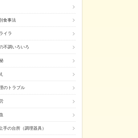
み別食事法
ライラ
の不調いろいろ
秘
え
理のトラブル
労
血
上手の台所（調理器具）