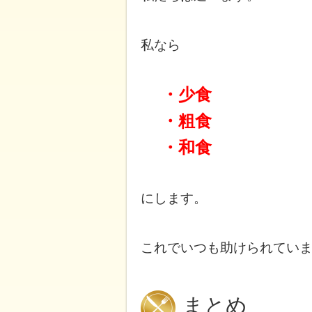
私なら
・少食
・粗食
・和食
にします。
これでいつも助けられてい
まとめ