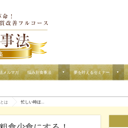
法メルマガ
悩み別食事法
夢を叶えるセミナー
d
d
！マクロウタセのVIPコース
とは
忙しい時ほ...
粗食少食にする！