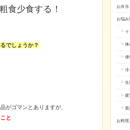
粗食少食する！
お弁当
お悩
イ
体
れるでしょうか？
便
冷
生
疲
商品がゴマンとありますが、
貧
ること
お料理