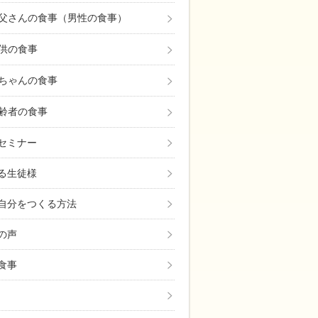
父さんの食事（男性の食事）
供の食事
ちゃんの食事
自己投資！忙しくても「体質改善・美肌・ダイエッ
齢者の食事
セミナー
る生徒様
自分をつくる方法
の声
食事