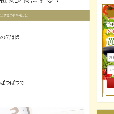
は
,
黄金の食事法とは
法の伝道師
り
ぱつぱつ
で