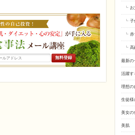
お
働く女性の
子
赤
高
最新の
活躍す
理想の
生徒様
美女の
美肌