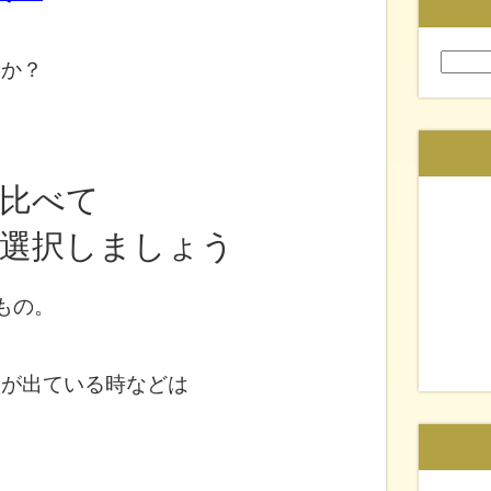
検
いか？
索:
比べて
選択しましょう
もの。
状が出ている時などは