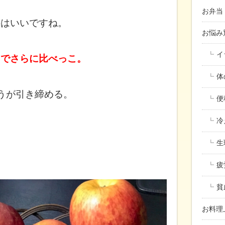
お弁当
のは
いいですね。
お悩
イ
中でさらに比べっこ。
体
うが引き締める。
便
冷
生
疲
貧
お料理