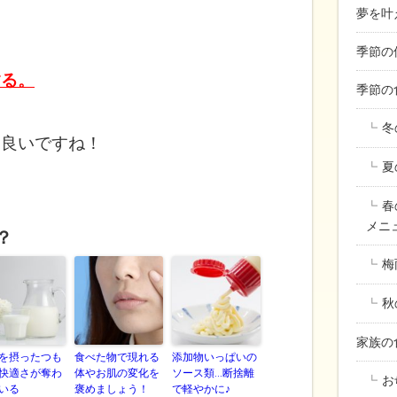
夢を叶
季節の
する。
季節の
冬
ら良いですね！
夏
春
メニ
？
梅
秋
家族
を摂ったつも
食べた物で現れる
添加物いっぱいの
快適さが奪わ
体やお肌の変化を
ソース類…断捨離
お
いる
褒めましょう！
で軽やかに♪