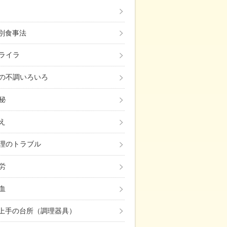
み別食事法
ライラ
の不調いろいろ
秘
え
理のトラブル
労
血
上手の台所（調理器具）