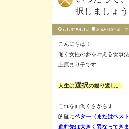
択しましょう
2018年10月31日
お悩み別食事法
,
マ
こんにちは！
働く女性の夢を叶える
食事
上原まり子です。
選択
人生は
の繰り返し。
これを面倒くさがらず
的確に
ベター（またはベス
進む先は大きく異なってき