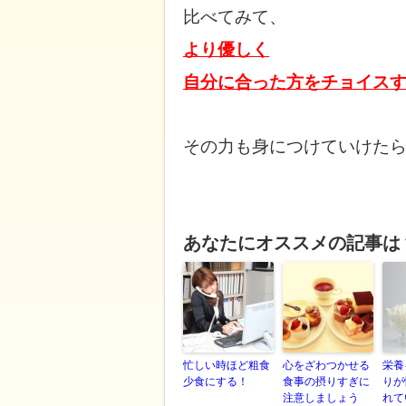
比べてみて、
より優しく
自分に合った方を
チョイス
その力も身につけていけた
あなたにオススメの記事は
忙しい時ほど粗食
心をざわつかせる
栄養
少食にする！
食事の摂りすぎに
りが
注意しましょう
れて