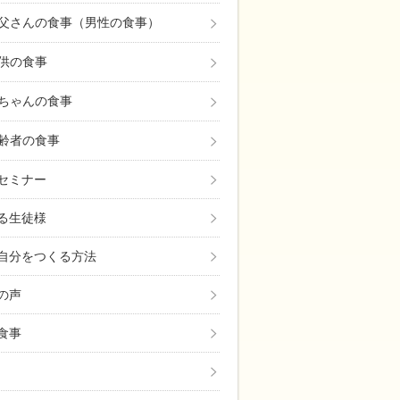
父さんの食事（男性の食事）
自己投資！忙しくても「体質改善・美肌・ダイエッ
供の食事
ちゃんの食事
齢者の食事
セミナー
る生徒様
自分をつくる方法
の声
食事