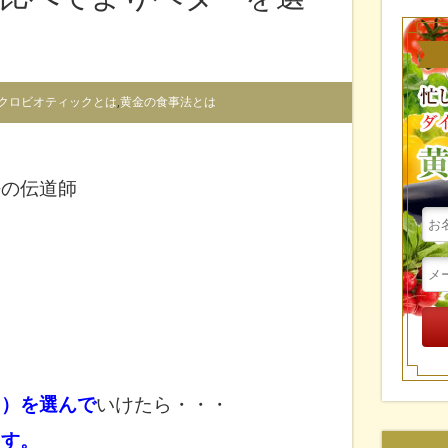
クロビオティックとは
,
黄金の食事法とは
法の伝道師
ト）
を選んで
いけたら・・・
ます。