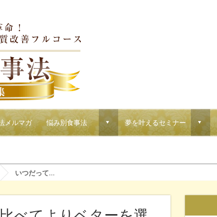
法メルマガ
悩み別食事法
夢を叶えるセミナー
d
d
！マクロウタセのVIPコース
いつだって...
比べてよりベターを選