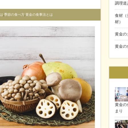
調理道
は
,
季節の食べ方
,
黄金の食事法とは
食材（
材）
黄金の
黄金の
黄金の食
まり