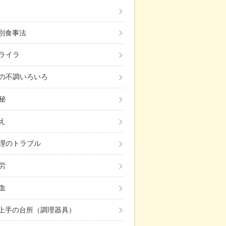
み別食事法
ライラ
の不調いろいろ
秘
え
理のトラブル
労
血
上手の台所（調理器具）