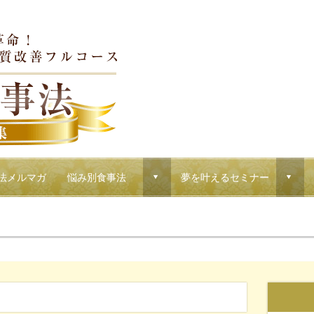
法メルマガ
悩み別食事法
夢を叶えるセミナー
d
d
！マクロウタセのVIPコース