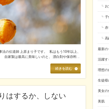
お
子
赤
高
最新の
事法の伝道師 上原まり子です。 私はもう10年以上、
。 自家製は最高に美味しいのと、 漂白剤や保存料 …
活躍す
続きを読む
理想の
生徒様
美女の
りはするか、しない
美肌