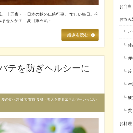
お弁当
見、十五夜・・日本の秋の伝統行事。 忙しい毎日。今
お悩
ませんか？ 夏目漱石流・ …
イ
続きを読む
体
便
バテを防ぎヘルシーに
冷
生
疲
え
,
夏の食べ方
,
疲労
,
貧血
,
食材（美人を作るエネルギーいっぱい
貧
お料理