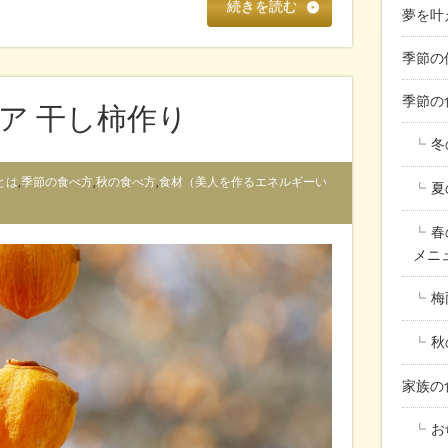
続きを読む
夢を叶
季節の
季節の
ア 干し柿作り
冬
とは
,
季節の食べ方
,
秋の食べ方
,
食材（美人を作るエネルギーい
夏
春
メニ
梅
秋
家族
お