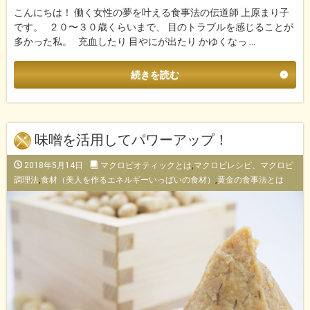
こんにちは！ 働く女性の夢を叶える食事法の伝道師 上原まり子
です。 ２０〜３０歳くらいまで、 目のトラブルを感じることが
多かった私。 充血したり 目やにが出たり かゆくなっ …
続きを読む
味噌を活用してパワーアップ！
2018年5月14日
マクロビオティックとは
,
マクロビレシピ、マクロビ
調理法
,
食材（美人を作るエネルギーいっぱいの食材）
,
黄金の食事法とは