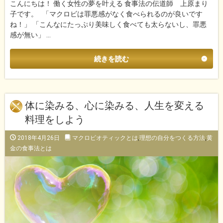
こんにちは！ 働く女性の夢を叶える 食事法の伝道師 上原まり
子です。 「マクロビは罪悪感がなく食べられるのが良いです
ね！」 「こんなにたっぷり美味しく食べても太らないし、罪悪
感が無い」 …
続きを読む
体に染みる、心に染みる、人生を変える
料理をしよう
2018年4月26日
マクロビオティックとは
,
理想の自分をつくる方法
,
黄
金の食事法とは