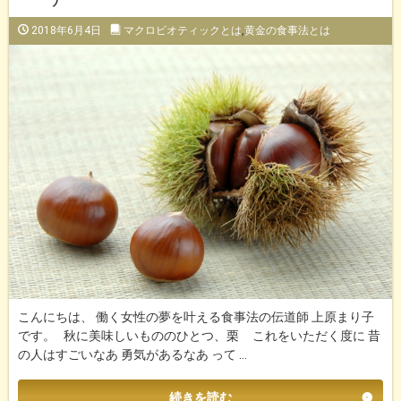
2018年6月4日
マクロビオティックとは
,
黄金の食事法とは
こんにちは、 働く女性の夢を叶える食事法の伝道師 上原まり子
です。 秋に美味しいもののひとつ、栗 これをいただく度に 昔
の人はすごいなあ 勇気があるなあ って …
続きを読む