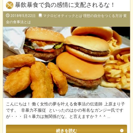
暴飲暴食で負の感情に支配されるな！
2018年5月22日
マクロビオティックとは
,
理想の自分をつくる方法
,
黄
金の食事法とは
こんにちは！ 働く女性の夢を叶える食事法の伝道師 上原まり子
です。 非暴力不服従 といったのはかの有名なガンジー氏です
が・・・ 日々暴力は無関係だな、と言えますか？＾＾ …
続きを読む