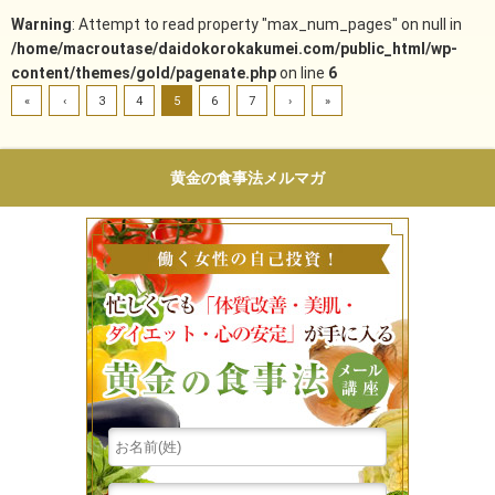
Warning
: Attempt to read property "max_num_pages" on null in
/home/macroutase/daidokorokakumei.com/public_html/wp-
content/themes/gold/pagenate.php
on line
6
«
‹
3
4
5
6
7
›
»
黄金の食事法メルマガ
働く女性