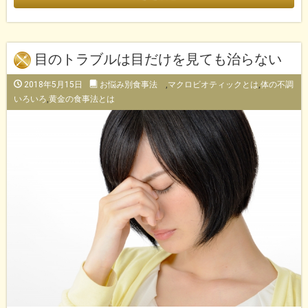
目のトラブルは目だけを見ても治らない
2018年5月15日
お悩み別食事法
,
マクロビオティックとは
,
体の不調
いろいろ
,
黄金の食事法とは