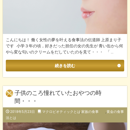
こんにちは！ 働く女性の夢を叶える食事法の伝道師 上原まり子
です 小学３年の頃，好きだった担任の女の先生が 青い缶から何
やら変な匂いのクリームをだしていたのを見て・・・ 「 …
続きを読む
子供のころ憧れていたおやつの時
間・・・
2018年5月23日
マクロビオティックとは
,
家族の食事
,
黄金の食事
法とは