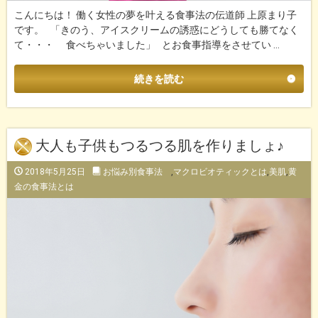
こんにちは！ 働く女性の夢を叶える食事法の伝道師 上原まり子
です。 「きのう、アイスクリームの誘惑にどうしても勝てなく
て・・・ 食べちゃいました」 とお食事指導をさせてい …
続きを読む
大人も子供もつるつる肌を作りましょ♪
2018年5月25日
お悩み別食事法
,
マクロビオティックとは
,
美肌
,
黄
金の食事法とは