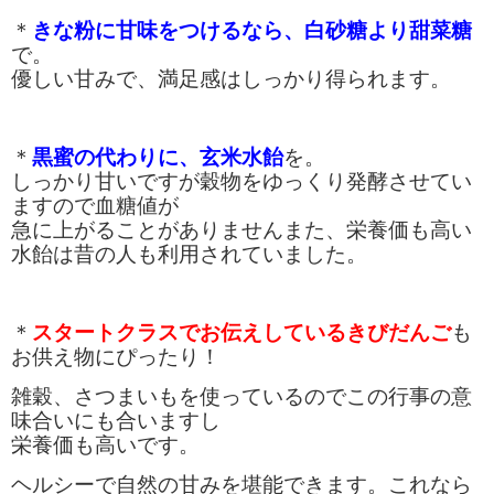
＊
きな粉に甘味をつけるなら、白砂糖より甜菜糖
で。
優しい甘みで、満足感はしっかり得られます。
＊
黒蜜の代わりに、玄米水飴
を。
しっかり甘いですが穀物をゆっくり発酵させてい
ますので血糖値が
急に上がることがありませんまた、栄養価も高い
水飴は昔の人も利用されていました。
＊
スタートクラスでお伝えしているきびだんご
も
お供え物にぴったり！
雑穀、さつまいもを使っている
のでこの行事の意
味合いにも合いますし
栄養価も高いです。
ヘルシーで自然の甘みを堪能できます。これなら