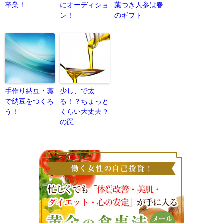
卒業！
にオーディショ
葉つき人参は春
ン！
のギフト
手作り納豆・藁
少し、で太
で納豆をつくろ
る！？ちょっと
う！
くらい大丈夫？
の罠
働く女性