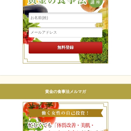
黄金の食事法メルマガ
働く女性