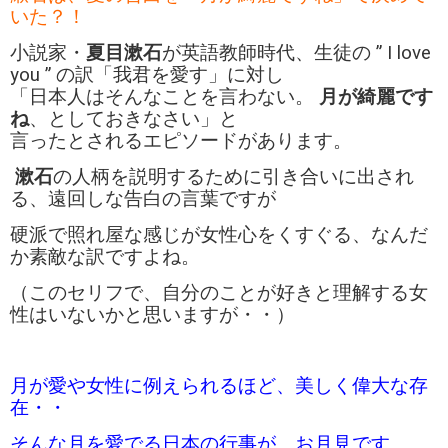
いた？！
小説家・
夏目漱石
が英語教師時代、生徒の ” I love
you ” の訳「我君を愛す」に
対し
「日本人はそんなことを言わない。
月が綺麗です
ね
、としておきなさい」と
言ったとされるエピソードがあります。
漱石
の人柄を説明するために引き合いに出され
る、遠回しな告白の言葉ですが
硬派で照れ屋な感じが女性心をくすぐる、なんだ
か素敵な訳ですよね。
（このセリフで、自分のことが好きと理解する女
性はいないかと思いますが・・）
月が愛や女性に例えられるほど、美しく偉大な存
在・・
そんな月を愛でる日本の行事が、お月見です。