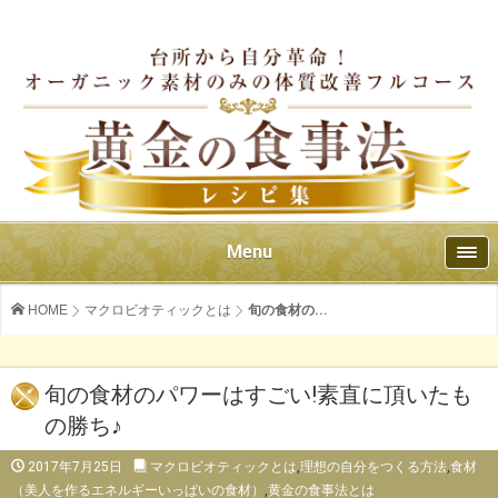
Menu
HOME
マクロビオティックとは
旬の食材の...
旬の食材のパワーはすごい!素直に頂いたも
の勝ち♪
2017年7月25日
マクロビオティックとは
,
理想の自分をつくる方法
,
食材
（美人を作るエネルギーいっぱいの食材）
,
黄金の食事法とは