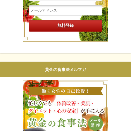
黄金の食事法メルマガ
働く女性