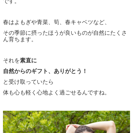
です。
春はよもぎや青菜、筍、春キャベツなど、
その季節に摂ったほうが良いものが自然にたくさ
ん育ち
ます。
それを
素直に
自然からのギフト、
ありがとう！
と受け取っていたら
体も心も軽く心地よく過ごせるんですね。