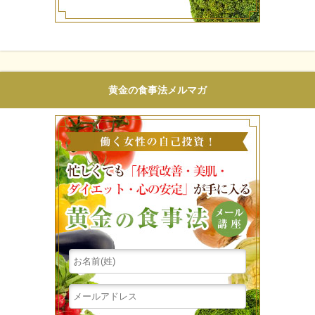
黄金の食事法メルマガ
働く女性