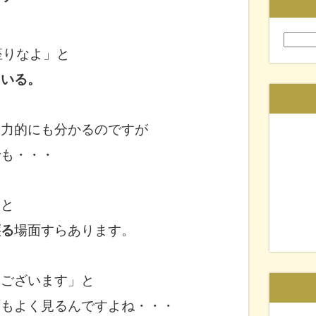
検
座りなよ」と
索:
ている。
体力的にも分かる
のですが
でも・・・
ると
譲る
場面すらあります。
うございます」と
面もよく見るんですよね・・・