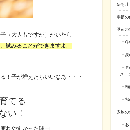
夢を叶
季節の
季節の
い子（大人もですが）がいたら
冬
、試みることができますよ。
夏
春
メニ
譲る！子が増えたらいいなあ・・・
梅
育てる
秋
ない！
家族
お
と疲れやすかった理由。