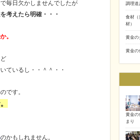
きで毎日欠かしませんでしたが
調理道
差を考えたら明確・・・
食材（
材）
のか。
黄金の
黄金の
れど
働いているし・・＾＾・・
たのです。
で。
黄金の食
まり
い
のかもしれません。