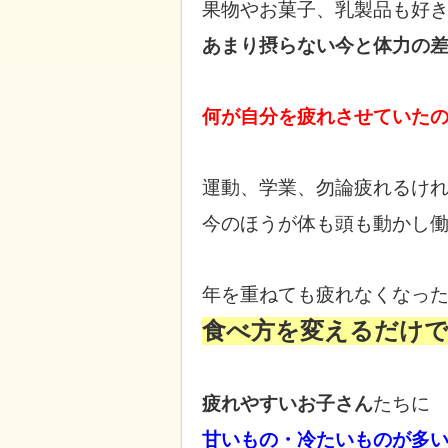
果物やお菓子、乳製品も
好
あまり摂らない今と
体力の
何が自分を疲れさせていた
運動、学業、勿論疲れるけ
今のほうが体も頭も動かし
年を重ねても疲れなくなっ
食べ方を変えるだけ
疲れやすいお子さん
たちに
甘いもの・冷たいものが多