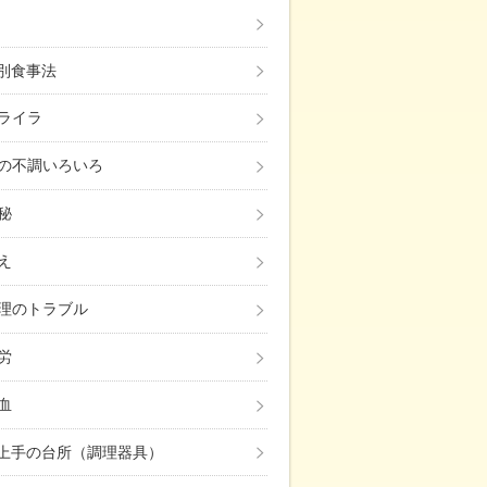
み別食事法
ライラ
の不調いろいろ
秘
え
理のトラブル
労
血
上手の台所（調理器具）