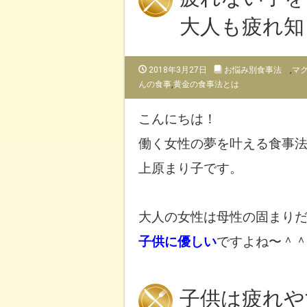
大人も疲れ知
2018年3月27日
お悩み別食事法
,
マ
んの食事
,
黄金の食事法とは
こんにちは！
働く女性の夢を叶える食事
上原まり子です。
大人の女性は
母性の固まり
子供に優しい
ですよね〜＾
子供は疲れや