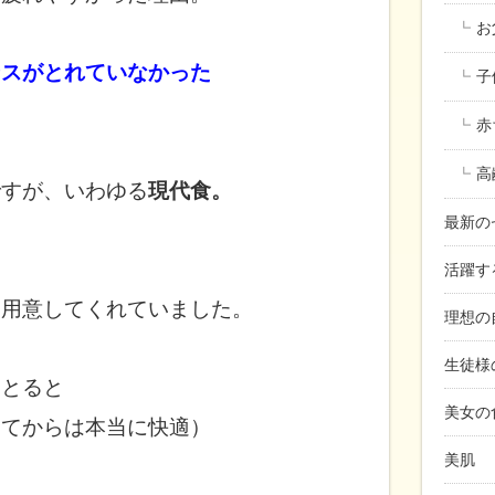
お
ンスがとれていなかった
子
赤
高
ですが、
いわゆる
現代食。
最新の
活躍す
り用意してくれて
いました。
理想の
生徒様
にとると
美女の
してからは本当に快適）
美肌