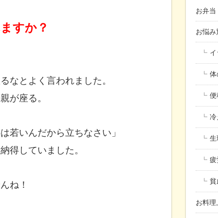
お弁当
れますか？
お悩
イ
体
座るなとよく言われました。
便
ん親が座る。
冷
供は若いんだから
立ちなさい」
生
と納得していました。
疲
貧
せんね！
。
お料理