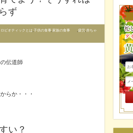
らず
クロビオティックとは
,
子供の食事
,
家族の食事
,
疲労
,
赤ちゃ
法の伝道師
だからか・・・
＾
すい？