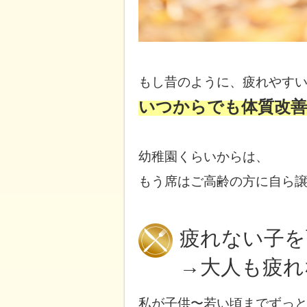
もし昔のように、
疲れやす
いつからでも体質改善
幼稚園くらいからは、
もう席はご高齢の方に
自ら
疲れない子を
→大人も疲れ
私が子供〜若い頃までずっ