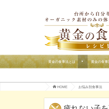
黄金の食事法とは
黄金の食事
d
マクロビでごちそうパーティーメニュー
HOME
お悩み別食事法
疲れない子を