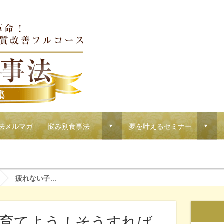
法メルマガ
悩み別食事法
夢を叶えるセミナー
d
d
！マクロウタセのVIPコース
疲れない子...
育てよう！そうすれば