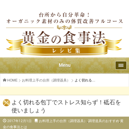
Menu
HOME
お料理上手の台所（調理器具）
よく切れる...
よく切れる包丁でストレス知らず！砥石を
使いましょう
2017年12月1日
お料理上手の台所（調理器具）
,
調理道具のおすすめ
,
黄
金の食事法とは