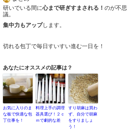
研いでいる間に
心まで研ぎすまされる！
のが不思
議。
集中力もアップ
します。
切れる包丁で毎日すいすい進む一日を！
あなたにオススメの記事は？
お気に入りのま
料理上手の調理
すり胡麻は買わ
な板で快適な包
器具選び！２ｃ
ず、自分で胡麻
丁仕事を！
ｍで劇的な差
をすりましょ
う！