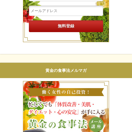
黄金の食事法メルマガ
働く女性