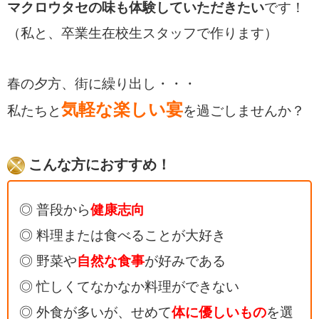
マクロウタセの味も体験していただきたい
です！
（私と、卒業生在校生スタッフで作ります）
春の夕方、
街に繰り出し・・・
気軽な楽しい宴
私たちと
を過ごしませんか？
こんな方におすすめ！
◎ 普段から
健康志向
◎ 料理または食べることが大好き
◎ 野菜や
自然な食事
が好みである
◎ 忙しくてなかなか料理ができない
◎ 外食が多いが、せめて
体に優しいもの
を選