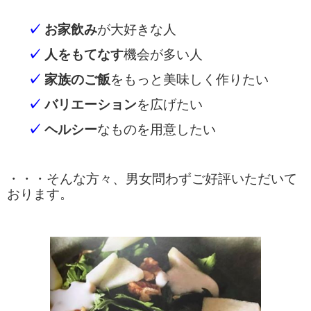
✓
お家飲み
が大好きな人
✓
人をもてなす
機会が多い人
✓
家族のご飯
をもっと美味しく作りたい
✓
バリエーション
を広げたい
✓
ヘルシー
なものを用意したい
・・・そんな方々、男女問わずご好評いただいて
おります。