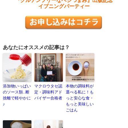
『グルテンフリーなベジつまみ』出版記念
イブニングパーティー
あなたにオススメの記事は？
添加物いっぱい
マクロウタセ認
本物の調味料が
のソース類…断
定・調味料アド
選べる私に！も
捨離で軽やかに
バイザー合格者
っと安心な食・
♪
もっと美味しい
ごはん