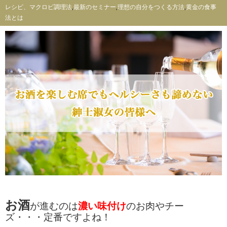
レシピ、マクロビ調理法
,
最新のセミナー
,
理想の自分をつくる方法
,
黄金の食事
法とは
お酒
が進むのは
濃い味付け
のお肉やチー
ズ・・・定番ですよね！