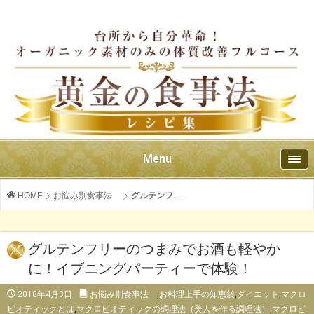
Menu
HOME
お悩み別食事法
グルテンフ...
グルテンフリーのつまみでお酒も軽やか
に！イブニングパーティーで体験！
2018年4月3日
お悩み別食事法
,
お料理上手の知恵袋
,
ダイエット
,
マクロ
ビオティックとは
,
マクロビオティックの調理法（美人を作る調理法）
,
マクロビ