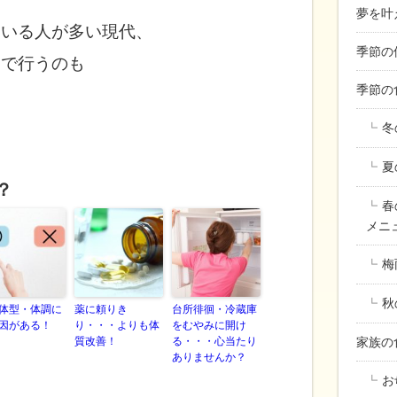
夢を叶
ている人が多い現代、
季節の
りで
行うのも
季節の
＾
冬
夏
？
春
メニ
梅
秋
体型・体調に
薬に頼りき
台所徘徊・冷蔵庫
因がある！
り・・・よりも体
をむやみに開け
質改善！
る・・・心当たり
家族
ありませんか？
お