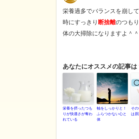
栄養過多でバランスを崩し
時にすっきり
断捨離
のつも
体の大掃除になりますよ＾
あなたにオススメの記事は
栄養を摂ったつも
軸をしっかりと！
その
りが快適さが奪わ
ふらつかない心と
は原
れている
体