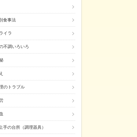
み別食事法
ライラ
の不調いろいろ
秘
え
理のトラブル
労
血
上手の台所（調理器具）