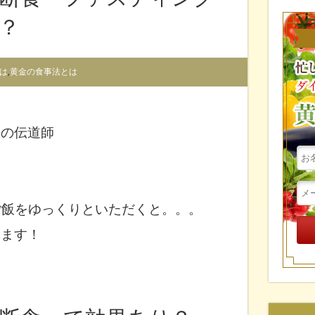
？
は
,
黄金の食事法とは
法の伝道師
ご飯をゆっくりと
いただくと。。。
じます！