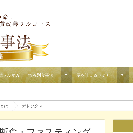
法メルマガ
悩み別食事法
夢を叶えるセミナー
d
d
！マクロウタセのVIPコース
とは
デトックス...
断食・ファスティング