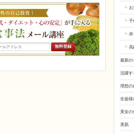
働く女性の
お
子
赤
高
最新の
活躍す
理想の
生徒様
美女の
美肌