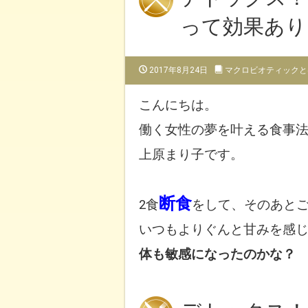
って効果あり
2017年8月24日
マクロビオティックと
こんにちは。
働く女性の夢を叶える食事
上原まり子です。
断食
2食
をして、そのあと
いつもよりぐんと甘みを感
体も敏感になったのかな？