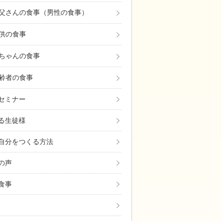
自己投資！忙しくても「体質改善・美肌・ダイエッ
父さんの食事（男性の食事）
供の食事
ちゃんの食事
齢者の食事
セミナー
る生徒様
自分をつくる方法
の声
食事