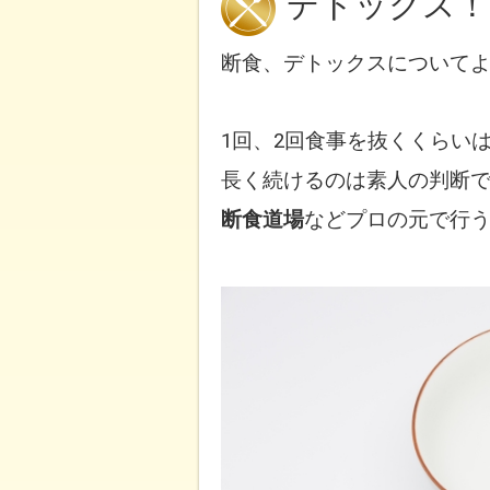
デトックス！
断食、デトックスについて
1回、2回食事を抜くくらい
長く続けるのは素人の判断
断食道場
など
プロの元で行