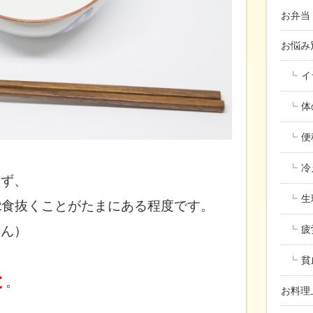
お弁当
お悩
イ
体
便
冷
らず、
生
2食抜くことが
たまにある程度です。
せん）
疲
貧
と
。
お料理