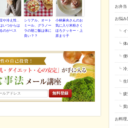
お弁当
お悩
症や冷え性…
シリアル、オート
小林麻央さんのお
はいつからは
ミール、グラノー
気に入り米粉さく
るのがベス
ラの朝ご飯は体に
ほろクッキー・上
イ
良い？？
原まり子
体
働く女性の
便
冷
生
疲
貧
お料理