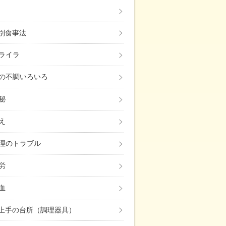
み別食事法
ライラ
の不調いろいろ
自己投資！忙しくても「体質改善・美肌・ダイエッ
秘
え
理のトラブル
労
血
上手の台所（調理器具）