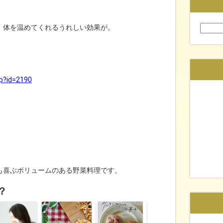
、体を温めてくれるうれしい効果が。
検
索:
hp?id=2190
も喜ぶボリュームのある野菜料理です。
？