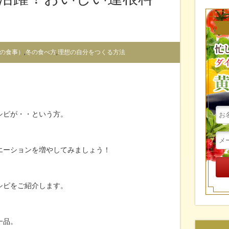
の食事）
,
冬の食べ方
,
理想の自分をつくる方法
シピが・・という方。
エーションを増やしてみましょう！
シピをご紹介します。
一品。