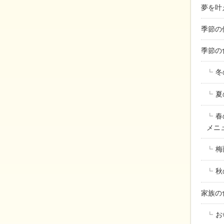
夢を叶
季節の
季節の
冬
夏
春
メニ
梅
秋
家族
お