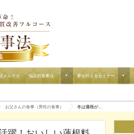
法メルマガ
悩み別食事法
夢を叶えるセミナー
d
d
！マクロウタセのVIPコース
お父さんの食事（男性の食事）
冬は蓮根が...
活躍！おいしい蓮根料