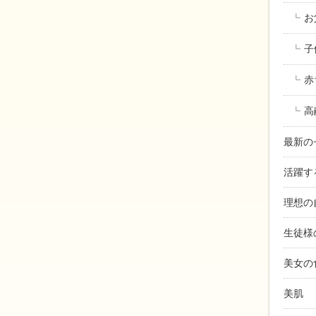
お
子
赤
高
最新の
活躍す
理想の
生徒様
美女の
美肌