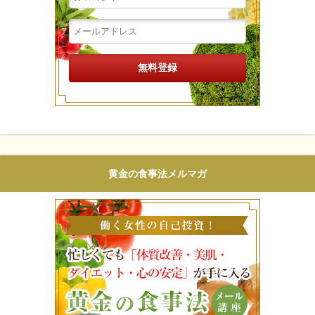
黄金の食事法メルマガ
働く女性