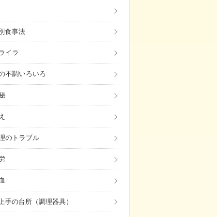
み別食事法
ライラ
の不調いろいろ
秘
え
理のトラブル
労
血
上手の台所（調理器具）