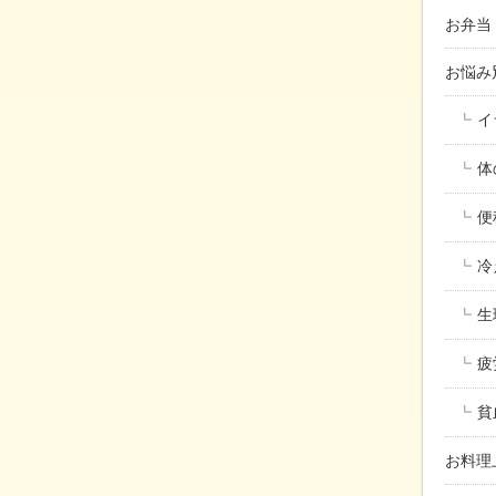
お弁当
お悩
イ
体
便
冷
生
疲
貧
お料理