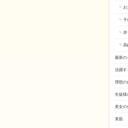
お
子
赤
高
最新の
活躍す
理想の
生徒様
美女の
美肌