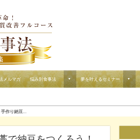
法メルマガ
悩み別食事法
夢を叶えるセミナー
d
d
！マクロウタセのVIPコース
手作り納豆...
藁で納豆をつくろう！