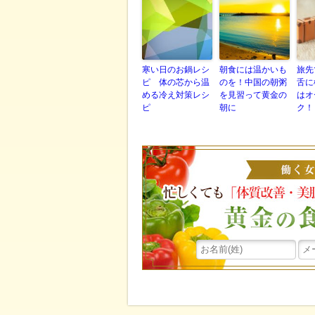
寒い日のお鍋レシ
朝食には温かいも
旅先
ピ 体の芯から温
のを！中国の朝粥
舌に
める冷え対策レシ
を見習って黄金の
はオ
ピ
朝に
ク！