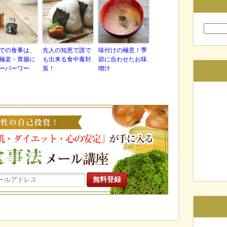
検
索:
での食事は、
先人の知恵で誰で
味付けの極意！季
極楽・胃腸に
も出来る食中毒対
節に合わせたお味
ーバーワー
策！
噌汁
働く女性の