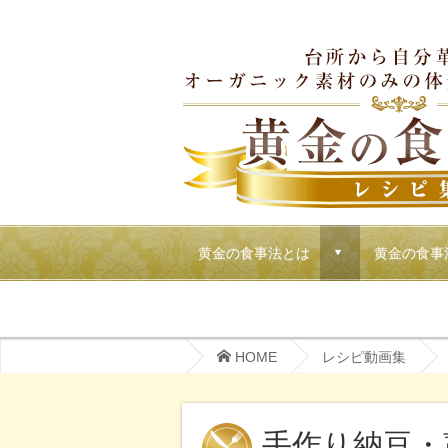
黄金の食事法とは
黄金の食事
d
マクロビでごちそうパーティーメニュー
HOME
レシピ動画集
手作り納豆・