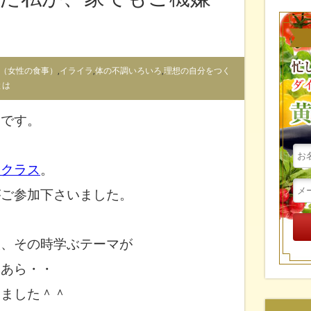
（女性の食事）
,
イライラ
,
体の不調いろいろ
,
理想の自分をつく
とは
こです。
トクラス
。
がご参加下さいました。
人、その時学ぶテーマが
もあら・・
いました＾＾