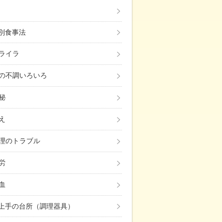
み別食事法
ライラ
の不調いろいろ
秘
え
理のトラブル
労
血
上手の台所（調理器具）