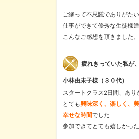
ご縁って不思議でありがた
仕事ができて優秀な生徒様
こんなご感想を頂きました
疲れきっていた私が
小林由未子様（３０代）
スタートクラス2日間、あり
とても
興味深く、楽しく、
幸せな時間
でした
参加できてとても嬉しかっ