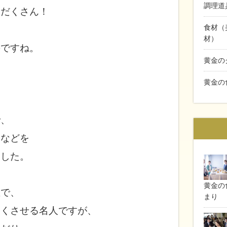
調理道
りだくさん！
食材（
材）
のですね。
黄金の
黄金の
で、
由などを
ました。
黄金の食
敵で、
まり
よくさせる名人ですが、