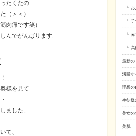
くったくたの
お
した（＞＜）
子
腕筋肉痛です笑）
赤
楽しんでがんばります。
高
く
最新の
活躍す
ね！
理想の
な奥様を見て
・・
生徒様
像しました。
美女の
美肌
ていて、