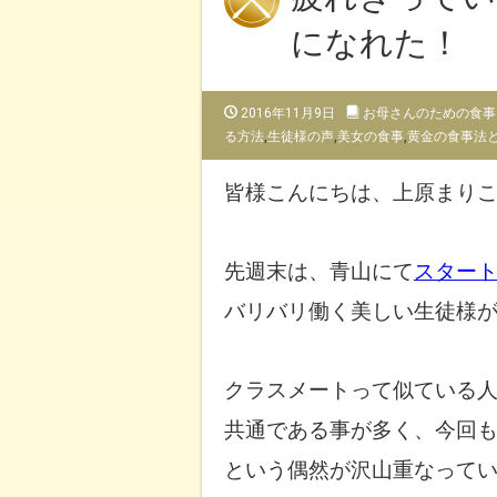
になれた！
2016年11月9日
お母さんのための食事
る方法
,
生徒様の声
,
美女の食事
,
黄金の食事法
皆様こんにちは、上原まり
先週末は、青山にて
スター
バリバリ働く美しい生徒様
クラスメートって似ている
共通
である事が多く、今回
という偶然が沢山重なって