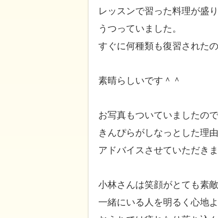
レッスンで習った料理が
盛
うつっていました。
すぐに何種類も復習された
素晴らしいです＾＾
お写真もついていましたの
きんぴらが
しなっとした
理
アドバイスさせていただき
小林さんは笑顔がとても素
一緒にいる人を
明るく心地