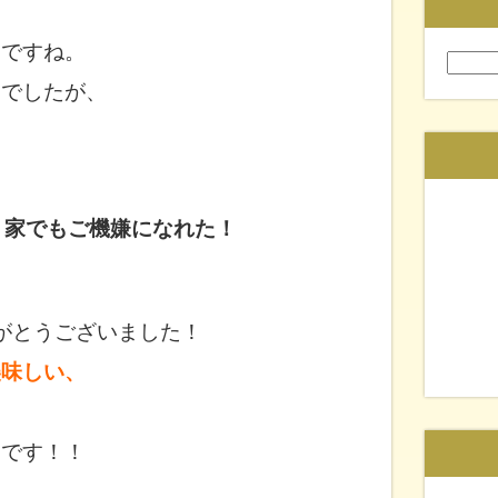
いですね。
検
索:
達でしたが、
。
、家でもご機嫌になれた！
がとうございました！
美味しい、
たです！！