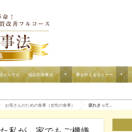
法メルマガ
悩み別食事法
夢を叶えるセミナー
d
d
！マクロウタセのVIPコース
お母さんのための食事（女性の食事）
疲れきって...
た私が、家でもご機嫌