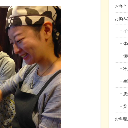
お弁当
お悩
イ
体
便
冷
生
疲
貧
お料理