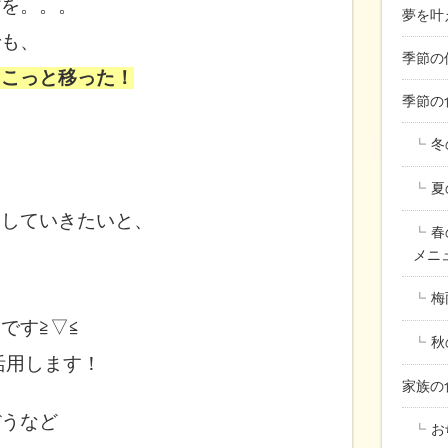
省を。。。
夢を叶
でも、
季節の
ょこっと移った！
季節の
冬
夏
やしていきたいと、
春
メニ
梅
です≧▽≦
秋
活用します！
家族
ぼうなど
お