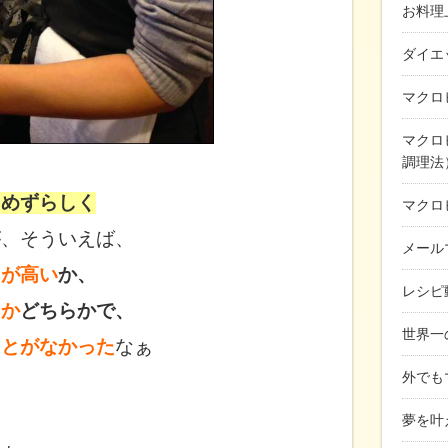
お料理
ダイエ
マクロ
マクロ
調理法
もめずらしく
マクロ
が、そういえば、
メール
ンが高い
か、
レシピ
るか
どちらかで、
世界一
ことがなかった
なぁ
外でも
夢を叶